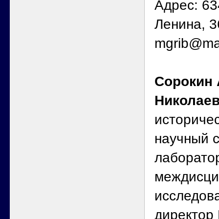
Адрес: 63
Ленина, 36
mgrib@ma
Сорокин 
Николае
историчес
научный с
лаборато
междисци
исследова
директор