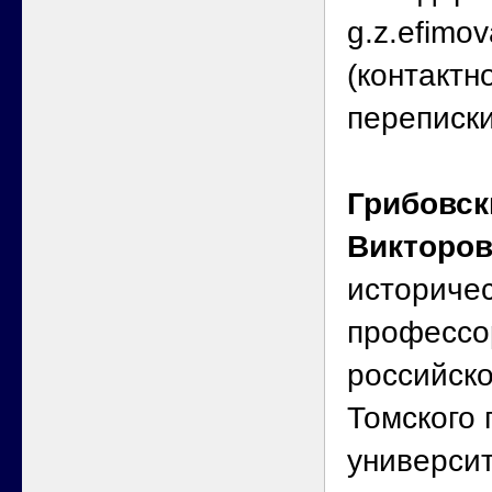
g.z.efimo
(контактн
переписк
Грибовск
Викторо
историчес
профессо
российск
Томского 
универси