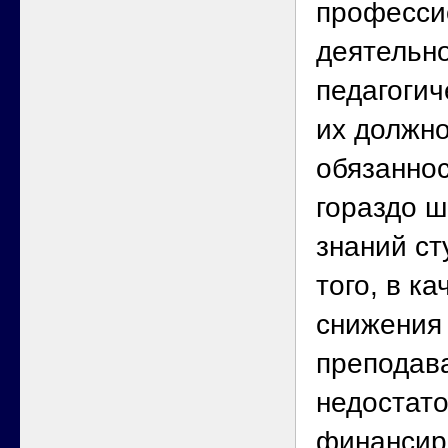
професси
деятельно
педагогич
их должн
обязаннос
гораздо ш
знаний ст
того, в к
снижения
преподав
недостат
финансир