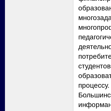
образова
многозада
многопро
педагогич
деятельно
потребит
студентов
образова
процессу
Большинс
информан