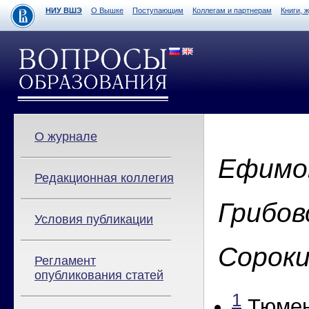
НИУ ВШЭ
О Вышке
Поступающим
Коллегам и партнерам
Книги, 
О журнале
Ефимов
Редакционная коллегия
Грибов
Условия публикации
Сороки
Регламент
опубликования статей
1
Тюмен