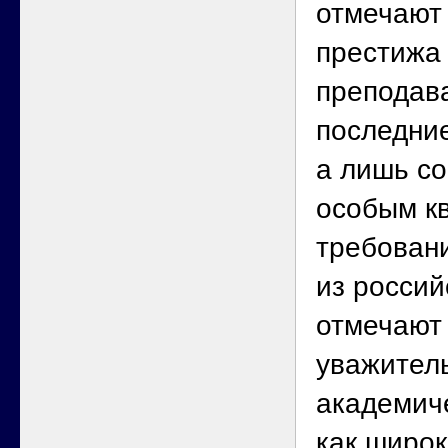
отмечают
престижа 
преподав
последние
а лишь с
особым к
требован
из россий
отмечают
уважител
академич
как широ