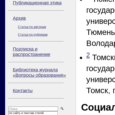
Публикационная этика
госуда
Архив
универс
Статьи по авторам
Тюмень,
Статьи по рубрикам
Володар
Подписка и
2
распространение
Томск
госуда
Библиотека журнала
«Вопросы образования»
универс
Томск, 
Контакты
Социа
по сайту и текстам статей