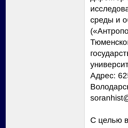
исследов
среды и 
(«Антроп
Тюменско
государст
универси
Адрес: 62
Володарско
soranhist
С целью 