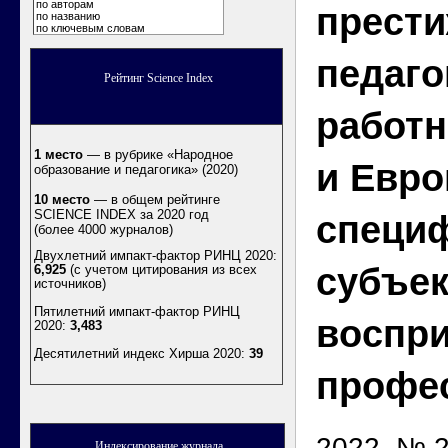
по авторам
прести
по названию
по ключевым словам
педаго
Рейтинг Science Index
работн
1 место
— в рубрике «Народное
и Евро
образование и педагогика» (2020)
10 место
— в общем рейтинге
SCIENCE INDEX за 2020 год
специ
(более 4000 журналов)
Двухлетний импакт-фактор РИНЦ 2020:
субъек
6,925
(с учетом цитирования из всех
источников)
Пятилетний импакт-фактор РИНЦ
воспр
2020:
3,483
Десятилетний индекс Хирша 2020
:
39
профе
2022. № 2
Индексирование журнала