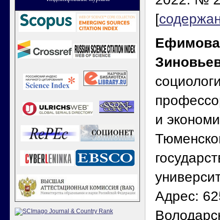
[
содержа
Ефимова
Зиновье
социологи
профессо
и экономи
Тюменско
государст
универси
Адрес: 62
Володарско