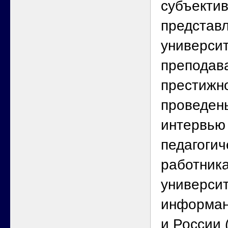
субъекти
представ
университ
преподав
престижн
проведен
интервью 
педагоги
работник
университ
информант
и России 